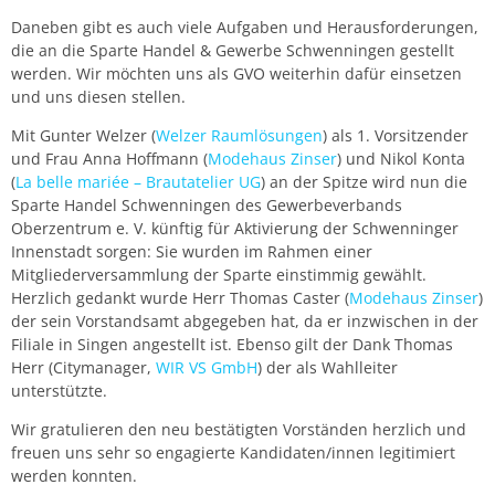
Daneben gibt es auch viele Aufgaben und Herausforderungen,
die an die Sparte Handel & Gewerbe Schwenningen gestellt
werden. Wir möchten uns als GVO weiterhin dafür einsetzen
und uns diesen stellen.
Mit Gunter Welzer (
Welzer Raumlösungen
) als 1. Vorsitzender
und Frau Anna Hoffmann (
Modehaus Zinser
) und Nikol Konta
(
La belle mariée – Brautatelier UG
) an der Spitze wird nun die
Sparte Handel Schwenningen des Gewerbeverbands
Oberzentrum e. V. künftig für Aktivierung der Schwenninger
Innenstadt sorgen: Sie wurden im Rahmen einer
Mitgliederversammlung der Sparte einstimmig gewählt.
Herzlich gedankt wurde Herr Thomas Caster (
Modehaus Zinser
)
der sein Vorstandsamt abgegeben hat, da er inzwischen in der
Filiale in Singen angestellt ist. Ebenso gilt der Dank Thomas
Herr (Citymanager,
WIR VS GmbH
) der als Wahlleiter
unterstützte.
Wir gratulieren den neu bestätigten Vorständen herzlich und
freuen uns sehr so engagierte Kandidaten/innen legitimiert
werden konnten.