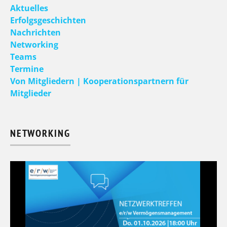
Aktuelles
Erfolgsgeschichten
Nachrichten
Networking
Teams
Termine
Von Mitgliedern | Kooperationspartnern für
Mitglieder
NETWORKING