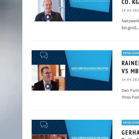
CO. K
20.04.20
Netzwerk
bis groß.
.
ERFOLGSG
RAIN
VS M
14.04.20
Den Part
Ihres Par
RÜCKBLICK UNTERNEHMERFRÜHS
ERFOLGSG
AOK // 05.03.2026
GERHA
10.03.2026