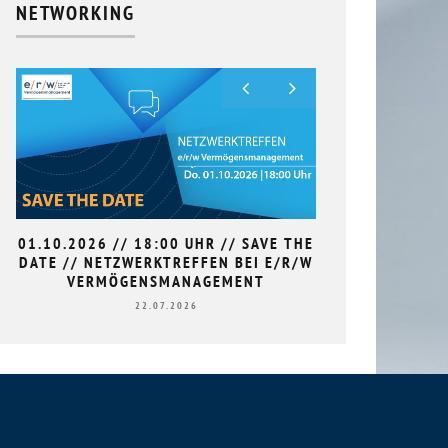
NETWORKING
01.10.2026 // 18:00 UHR // SAVE THE
9. HAN
DATE // NETZWERKTREFFEN BEI E/R/W
L
VERMÖGENSMANAGEMENT
22.07.2026