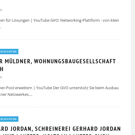
G
25
en für Lösungen | YouTube GVO: Networking-Plattform - von klein
..
ESCHICHTEN
ER MÜLDNER, WOHNUNGSBAUGESELLSCHAFT
BH
25
ner-Pool erweitern | YouTube Der GVO unterstütz Sie beim Ausbau
tner Netzwerkes.
...
TÜCK
GVO MITGLIEDERVERSAMMLUNG &
ESCHICHTEN
HERBSTTREFF // 19.11.2025
RD JORDAN, SCHREINEREI GERHARD JORDAN
20.11.2025