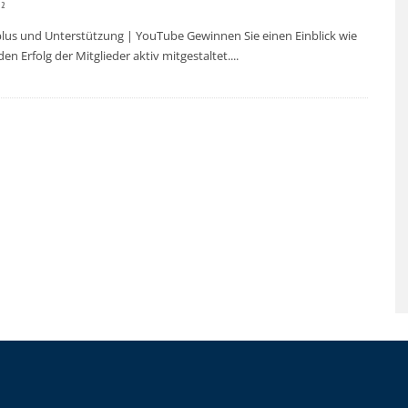
22
lus und Unterstützung | YouTube Gewinnen Sie einen Einblick wie
en Erfolg der Mitglieder aktiv mitgestaltet.
...
TÜCK
GVO MITGLIEDERVERSAMMLUNG &
HERBSTTREFF // 19.11.2025
20.11.2025