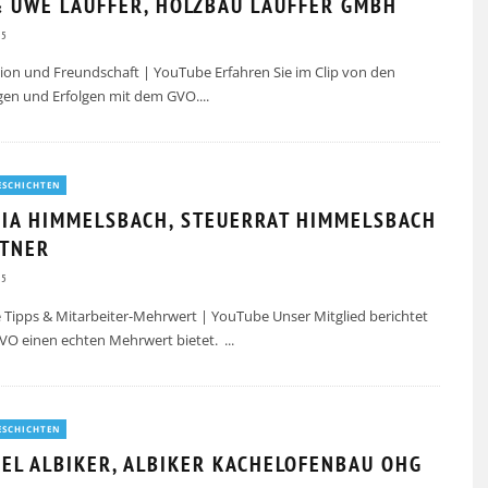
 & UWE LAUFFER, HOLZBAU LAUFFER GMBH
25
ion und Freundschaft | YouTube Erfahren Sie im Clip von den
gen und Erfolgen mit dem GVO.
...
ESCHICHTEN
IA HIMMELSBACH, STEUERRAT HIMMELSBACH
RTNER
25
 Tipps & Mitarbeiter-Mehrwert | YouTube Unser Mitglied berichtet
GVO einen echten Mehrwert bietet.
...
ESCHICHTEN
EL ALBIKER, ALBIKER KACHELOFENBAU OHG