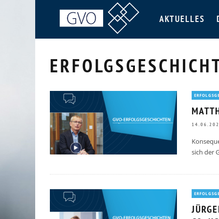
AKTUELLES
ERFOLGSGESCHICH
ERFOLGSG
MATTH
14.06.20
Konsequen
sich der 
ERFOLGSG
JÜRGE