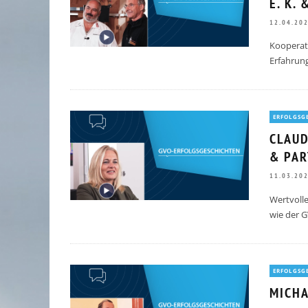
E. K.
12.04.20
Kooperat
Erfahrun
ERFOLGSG
CLAUD
& PA
11.03.20
Wertvolle
wie der 
ERFOLGSG
MICHA