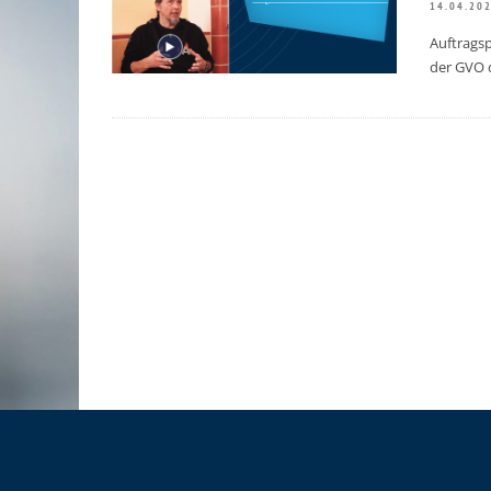
14.04.20
Auftragsp
der GVO d
RÜCKBLICK UNTERNEHMERFRÜHS
AOK // 05.03.2026
10.03.2026