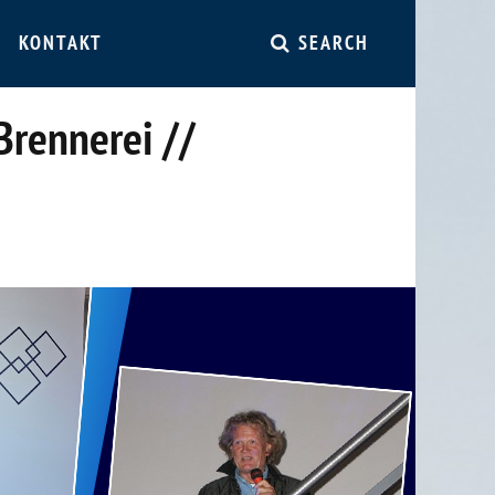
KONTAKT
SEARCH
Brennerei //