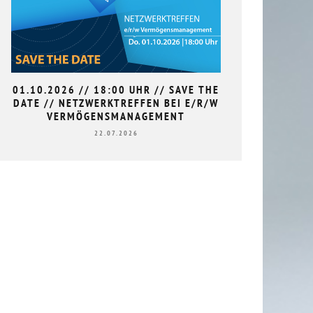
01.10.2026 // 18:00 UHR // SAVE THE
9. HAN
DATE // NETZWERKTREFFEN BEI E/R/W
L
VERMÖGENSMANAGEMENT
22.07.2026
FORCE HANDEL VS
.2021