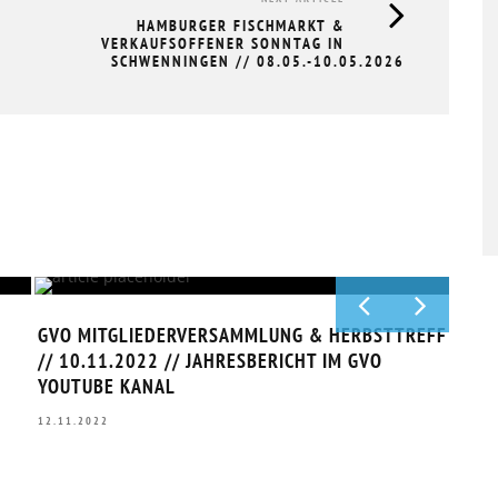
HAMBURGER FISCHMARKT &
VERKAUFSOFFENER SONNTAG IN
SCHWENNINGEN // 08.05.-10.05.2026
TÜCK
GVO MITGLIEDERVERSAMMLUNG &
HERBSTTREFF // 19.11.2025
20.11.2025
GVO MITGLIEDERVERSAMMLUNG & HERBSTTREFF
TASK
// 10.11.2022 // JAHRESBERICHT IM GVO
15.12
YOUTUBE KANAL
12.11.2022