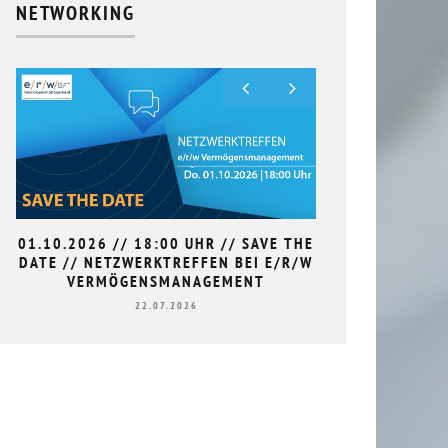
NETWORKING
01.10.2026 // 18:00 UHR // SAVE THE
9. HAN
DATE // NETZWERKTREFFEN BEI E/R/W
L
VERMÖGENSMANAGEMENT
22.07.2026