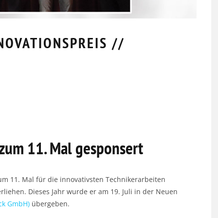
NOVATIONSPREIS //
 zum 11. Mal gesponsert
um 11. Mal für die innovativsten Technikerarbeiten
TÜCK
GVO MITGLIEDERVERSAMMLUNG &
rliehen. Dieses Jahr wurde er am 19. Juli in der Neuen
HERBSTTREFF // 19.11.2025
uck GmbH)
übergeben.
20.11.2025