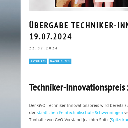
ÜBERGABE TECHNIKER-IN
19.07.2024
22.07.2024
AKTUELLES
NACHRICHTEN
Techniker-Innovationspreis
Der GVO-Techniker-Innovationspreis wird bereits z
RÜCKBLICK UNTERNEHMERFRÜHS
der
staatlichen Feintechnikschule Schwenningen
ve
AOK // 05.03.2026
Tonhalle von GVO-Vorstand Joachim Spitz (
Spitzdr
10.03.2026