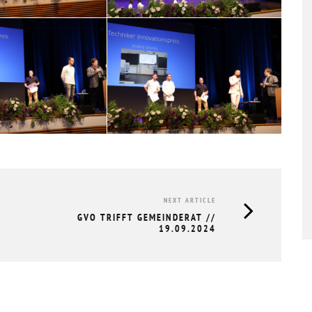
TÜCK
GVO MITGLIEDERVERSAMMLUNG &
HERBSTTREFF // 19.11.2025
20.11.2025
NEXT ARTICLE
GVO TRIFFT GEMEINDERAT //
19.09.2024