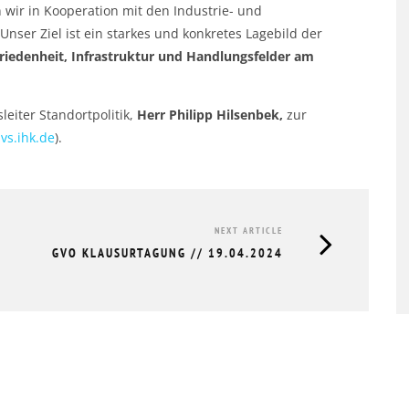
wir in Kooperation mit den Industrie- und
ser Ziel ist ein starkes und konkretes Lagebild der
riedenheit, Infrastruktur und Handlungsfelder am
eiter Standortpolitik,
Herr Philipp Hilsenbek,
zur
vs.ihk.de
).
TÜCK
GVO MITGLIEDERVERSAMMLUNG &
NEXT ARTICLE
HERBSTTREFF // 19.11.2025
GVO KLAUSURTAGUNG // 19.04.2024
20.11.2025