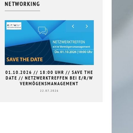
NETWORKING
01.10.2026 // 18:00 UHR // SAVE THE
9. HAN
DATE // NETZWERKTREFFEN BEI E/R/W
L
VERMÖGENSMANAGEMENT
22.07.2026