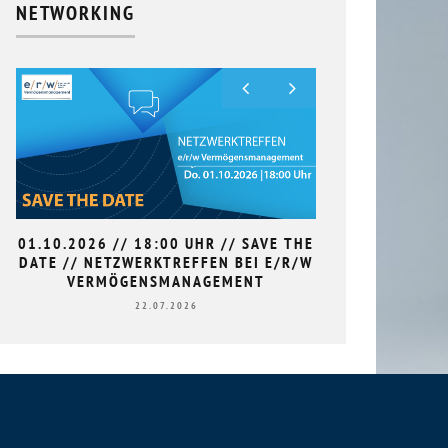
NETWORKING
01.10.2026 // 18:00 UHR // SAVE THE
9. HAN
DATE // NETZWERKTREFFEN BEI E/R/W
L
VERMÖGENSMANAGEMENT
22.07.2026