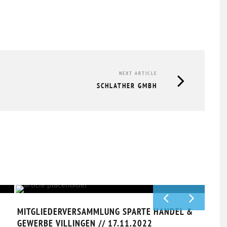
NEXT ARTICLE
SCHLATHER GMBH
TÜCK
GVO MITGLIEDERVERSAMMLUNG &
HERBSTTREFF // 19.11.2025
MITGLIEDERVERSAMMLUNG SPARTE HANDEL &
20.11.2025
GEWERBE VILLINGEN // 17.11.2022