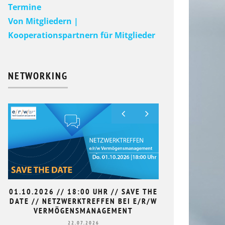
Termine
Von Mitgliedern |
Kooperationspartnern für Mitglieder
NETWORKING
01.10.2026 // 18:00 UHR // SAVE THE
9. HAN
DATE // NETZWERKTREFFEN BEI E/R/W
L
NETZWERKTREF
VERMÖGENSMANAGEMENT
// 11.10.2022
22.07.2026