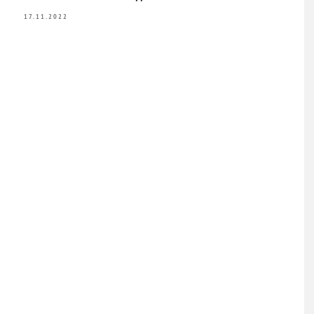
17.11.2022
2. G
15.10