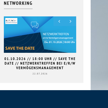
NETWORKING
01.10.2026 // 18:00 UHR // SAVE THE
9. HAN
DATE // NETZWERKTREFFEN BEI E/R/W
L
VERMÖGENSMANAGEMENT
22.07.2026