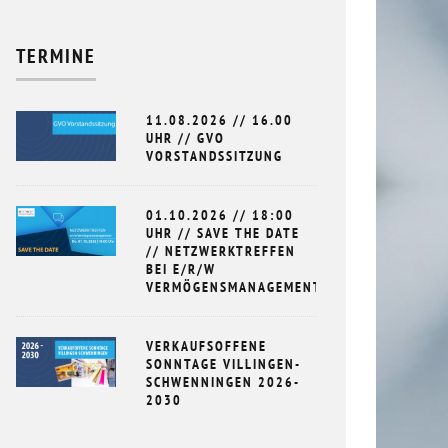
TERMINE
11.08.2026 // 16.00
UHR // GVO
NETZWERKTREFFEN BEI VIVIDA BKK //
ERSTES UNTE
VORSTANDSSITZUNG
4.2023
24.04.2024
.2023
01.10.2026 // 18:00
UHR // SAVE THE DATE
// NETZWERKTREFFEN
BEI E/R/W
VERMÖGENSMANAGEMENT
VERKAUFSOFFENE
SONNTAGE VILLINGEN-
SCHWENNINGEN 2026-
2030