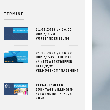
TERMINE
11.08.2026 // 16.00
UHR // GVO
VORSTANDSSITZUNG
01.10.2026 // 18:00
IMMUNGSGESPRÄCHE MIT DER STADT VS
10.10.2026 /
UHR // SAVE THE DATE
TRIAS // NEC
// NETZWERKTREFFEN
.2024
BEI E/R/W
30.06.2026
VERMÖGENSMANAGEMENT
VERKAUFSOFFENE
SONNTAGE VILLINGEN-
SCHWENNINGEN 2026-
2030