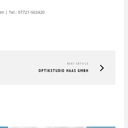
n | Tel.: 0
7721-502420
NEXT ARTICLE
OPTIKSTUDIO HAAS GMBH
TÜCK
GVO MITGLIEDERVERSAMMLUNG &
HERBSTTREFF // 19.11.2025
20.11.2025