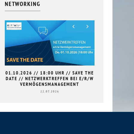
NETWORKING
01.10.2026 // 18:00 UHR // SAVE THE
9. HAN
DATE // NETZWERKTREFFEN BEI E/R/W
L
VERMÖGENSMANAGEMENT
22.07.2026