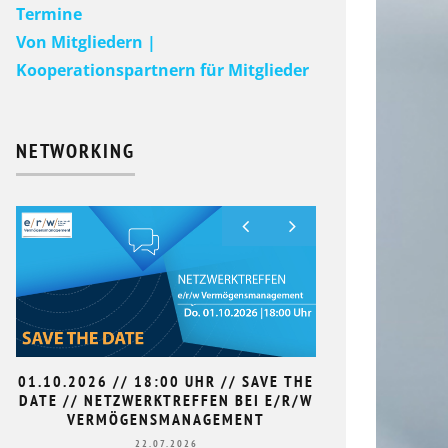
Termine
Von Mitgliedern |
Kooperationspartnern für Mitglieder
NETWORKING
01.10.2026 // 18:00 UHR // SAVE THE
9. HAN
DATE // NETZWERKTREFFEN BEI E/R/W
L
ZEICHNET DIE ZUKUNFT AUS
VERMÖGENSMANAGEMENT
22.07.2026